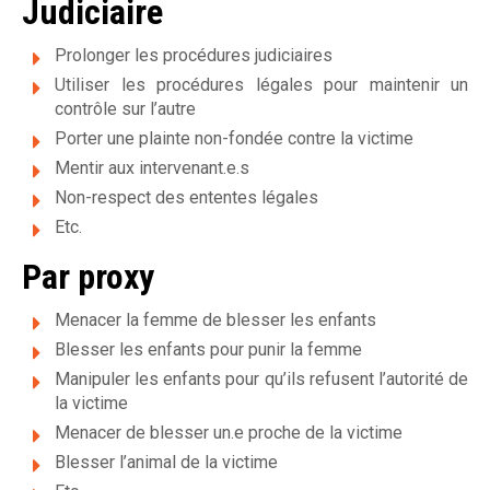
Judiciaire
v
Prolonger les procédures judiciaires
i
Utiliser les procédures légales pour maintenir un
o
contrôle sur l’autre
Porter une plainte non-fondée contre la victime
l
Mentir aux intervenant.e.s
e
Non-respect des ententes légales
n
Etc.
c
Par proxy
e
Menacer la femme de blesser les enfants
c
Blesser les enfants pour punir la femme
Manipuler les enfants pour qu’ils refusent l’autorité de
o
la victime
n
Menacer de blesser un.e proche de la victime
Blesser l’animal de la victime
j