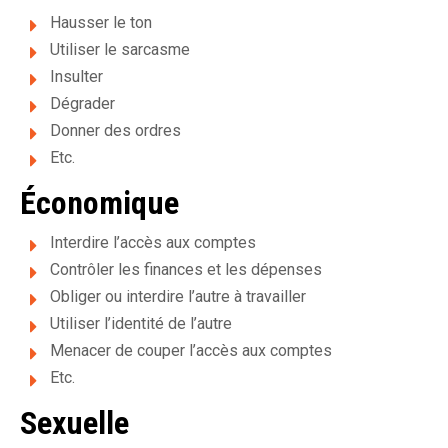
m
Hausser le ton
e
Utiliser le sarcasme
n
Insulter
Dégrader
t
Donner des ordres
p
Etc.
o
Économique
u
Interdire l’accès aux comptes
r
Contrôler les finances et les dépenses
Obliger ou interdire l’autre à travailler
f
Utiliser l’identité de l’autre
e
Menacer de couper l’accès aux comptes
Etc.
m
Sexuelle
m