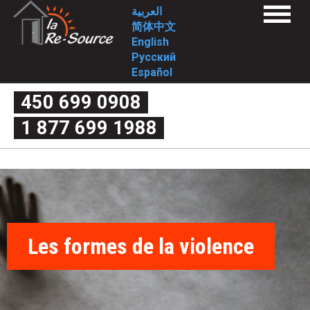
Aller
L
العربية
Menu
au
简体中文
a
Accueil
contenu
English
Qui sommes-nous?
principal
Русский
Mission
R
Approche/valeurs
Español
Historique
e
Implication
450 699 0908
Conseil d’administration
Nos services
-
1 877 699 1988
1ère étape
2e étape
S
Qu’est-ce que la violence conjugale?
Mythe ou réalité
o
Chicane de couple ou violence conjugale
Les 4 critères de la violence
Le cycle de la violence
u
Les formes de la violence
La violence post-séparation
r
Quels sont mes droits?
Professionnel.les
Les formes de la violence
c
Outils d’intervention
FAQ
1ère étape
e
2e étape
Emplois
-
Nous joindre