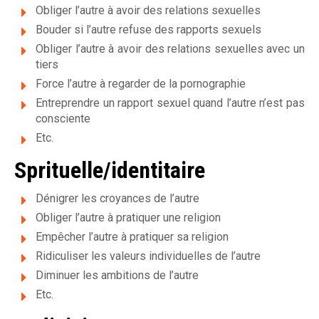
e
Obliger l’autre à avoir des relations sexuelles
Bouder si l’autre refuse des rapports sexuels
s
Obliger l’autre à avoir des relations sexuelles avec un
v
tiers
Force l’autre à regarder de la pornographie
i
Entreprendre un rapport sexuel quand l’autre n’est pas
c
consciente
Etc.
t
Sprituelle/identitaire
i
m
Dénigrer les croyances de l’autre
Obliger l’autre à pratiquer une religion
e
Empêcher l’autre à pratiquer sa religion
s
Ridiculiser les valeurs individuelles de l’autre
Diminuer les ambitions de l’autre
d
Etc.
e