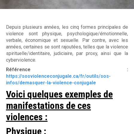
Mécanisme de plainte
Devenir membre
M
Ressources utiles
Déclaration de services et procédure de traitement d
a
plaintes
Politique sur la confidentialité et la protection des
Depuis plusieurs années, les cinq formes principales de
i
renseignements personnels
violence sont physique, psychologique/émotionnelle,
Faire un don
verbale, économique et sexuelle. Par contre, avec les
s
années, certaines se sont rajoutées, telles que la violence
o
spirituelle/identitaire, judiciaire, par proxy, ainsi que la
cyberviolence.
n
Référence :
d
https://sosviolenceconjugale.ca/fr/outils/sos-
infos/demasquer-la-violence-conjugale
'
Voici quelques exemples de
a
manifestations de ces
i
violences :
d
Physique :