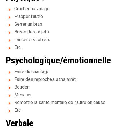
e
e
Cracher au visage
Frapper l’autre
t
Serrer un bras
d
Briser des objets
Lancer des objets
'
Etc.
h
Psychologique/émotionnelle
é
Faire du chantage
b
Faire des reproches sans arrêt
e
Bouder
Menacer
r
Remettre la santé mentale de l’autre en cause
g
Etc.
e
Verbale