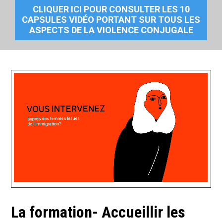
e
CLIQUER ICI POUR CONSULTER LES 10
e
CAPSULES VIDÉO PORTANT SUR TOUS LES
ASPECTS DE LA VIOLENCE CONJUGALE
t
d
'
h
é
b
e
r
g
e
La formation- Accueillir les