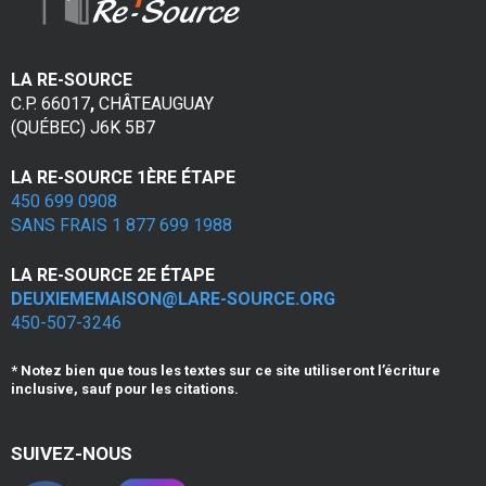
u
g
LA RE-SOURCE
C.P. 66017
,
CHÂTEAUGUAY
a
(QUÉBEC) J6K 5B7
l
LA RE-SOURCE 1ÈRE ÉTAPE
e
450 699 0908
SANS FRAIS 1 877 699 1988
LA RE-SOURCE 2E ÉTAPE
DEUXIEMEMAISON@LARE-SOURCE.ORG
450-507-3246
* Notez bien que tous les textes sur ce site utiliseront l’écriture
inclusive, sauf pour les citations.
SUIVEZ-NOUS