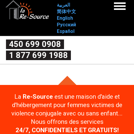
Aller
L
العربية
Menu
au
简体中文
a
Accueil
contenu
English
Qui sommes-nous?
principal
Русский
Mission
R
Approche/valeurs
Español
Historique
e
Implication
450 699 0908
Conseil d’administration
Nos services
-
1 877 699 1988
1ère étape
2e étape
S
Qu’est-ce que la violence conjugale?
Mythe ou réalité
o
Chicane de couple ou violence conjugale
Les 4 critères de la violence
Le cycle de la violence
u
Les formes de la violence
La violence post-séparation
r
La
Re-Source
est une maison d'aide et
Quels sont mes droits?
Professionnel.les
d'hébergement pour femmes victimes de
c
Outils d’intervention
FAQ
violence conjugale avec ou sans enfant...
1ère étape
e
2e étape
Nous offrons des services
Emplois
-
24/7, CONFIDENTIELS ET GRATUITS!
Nous joindre