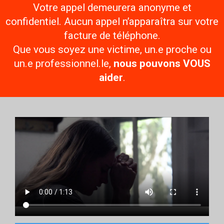
Mécanisme de plainte
Votre appel demeurera anonyme et
Devenir membre
M
Ressources utiles
confidentiel. Aucun appel n’apparaîtra sur votre
Déclaration de services et procédure de traitement d
a
plaintes
facture de téléphone.
Politique sur la confidentialité et la protection des
Que vous soyez une victime, un.e proche ou
i
renseignements personnels
Faire un don
un.e professionnel.le,
nous pouvons VOUS
s
aider
.
o
n
d
'
a
i
d