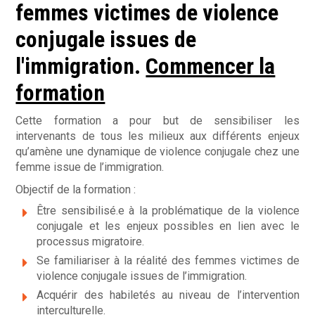
m
femmes victimes de violence
e
conjugale issues de
n
l'immigration.
Commencer la
t
formation
p
Cette formation a pour but de sensibiliser les
o
intervenants de tous les milieux aux différents enjeux
qu’amène une dynamique de violence conjugale chez une
u
femme issue de l’immigration.
r
Objectif de la formation :
Être sensibilisé.e à la problématique de la violence
f
conjugale et les enjeux possibles en lien avec le
e
processus migratoire.
Se familiariser à la réalité des femmes victimes de
m
violence conjugale issues de l’immigration.
m
Acquérir des habiletés au niveau de l’intervention
interculturelle.