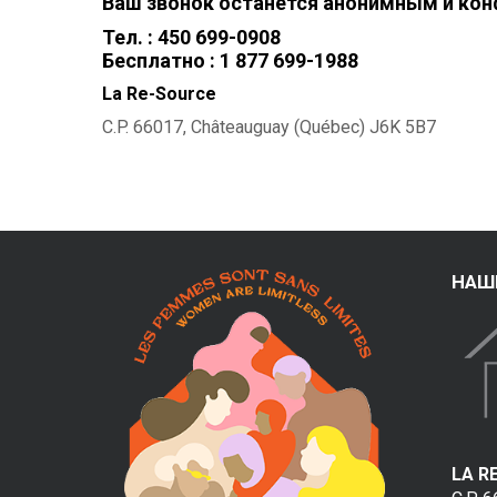
-
Ваш звонок останется анонимным и ко
M
Тел. : 450 699-0908
Бесплатно : 1 877 699-1988
a
La Re-Source
i
C.P. 66017, Châteauguay (Québec) J6K 5B7
s
o
n
НАШ
d
'
a
i
d
LA R