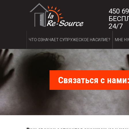
Skip
L
to
450 69
main
БЕСПЛ
a
content
24/7
R
e
ЧТО ОЗНАЧАЕТ СУПРУЖЕСКОЕ НАСИЛИЕ?
МНЕ Н
-
S
o
Связаться с нами
u
r
c
e