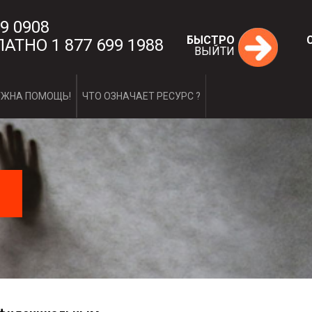
9 0908
БЫСТРО
АТНО 1 877 699 1988
ВЫЙТИ
Кто мы такие?
УЖНА ПОМОЩЬ!
ЧТО ОЗНАЧАЕТ РЕСУРС ?
Наша мисс
Наш подхо
Наша исто
Вовлеченн
Совет дир
Наши услуги
1-ый этап
2-ой этап
:
Вопросы и отв
1-ый этап
2-ой этап
ЧТО ОЗНАЧАЕ
Миф или р
Супружеск
4 критерия
Цикл наси
Проявлени
Насилие п
Каковы мо