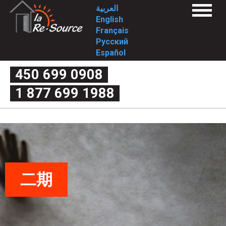
Skip
L
العربية
Menu
to
English
a
关于我们
main
Français
宗旨
content
Русский
方法/价值观
R
历史沿革
Español
投身社会
e
理事会
450 699 0908
我们的服务
一期
-
1 877 699 1988
二期
什么是家庭暴力。
S
谬见还是真知
伴侣争执还是家庭暴力
o
暴力的四个标准
暴力的循环
暴力的形式
u
分手后的暴力
我有哪些权利？
r
常见问题
一期
二期
c
二期
控诉方式
联系我们
e
Déclaration de services et procédure de traitement d
plaintes
-