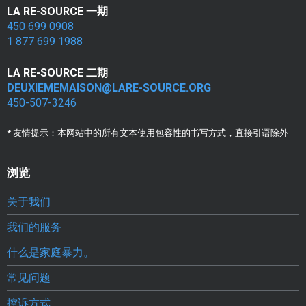
e
LA RE-SOURCE 一期
450 699 0908
s
1 877 699 1988
v
LA RE-SOURCE 二期
i
DEUXIEMEMAISON@LARE-SOURCE.ORG
450-507-3246
c
* 友情提示：本网站中的所有文本使用包容性的书写方式，直接引语除外
t
i
浏览
m
关于我们
e
我们的服务
s
什么是家庭暴力。
d
常见问题
e
控诉方式