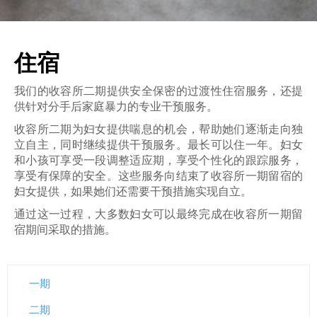
M
a
住宿
i
我们的收容所二期提供安全保密的过渡性住宿服务，还提
s
供针对分手后家庭暴力的专业干预服务。
o
收容所二期为妇女提供喘息的机会，帮助她们逐渐走向独
立自主，同时继续提供干预服务。最长可以住一年。妇女
n
和小孩可享受一段调整适应期，享受个性化的跟踪服务，
享受有保障的安全。这些服务向结束了收容所一期留宿的
d
妇女提供，如果她们还需要干预措施实现自立。
'
通过这一过程，大多数妇女可以最终完成在收容所一期留
宿期间采取的措施。
a
i
d
一期
二期