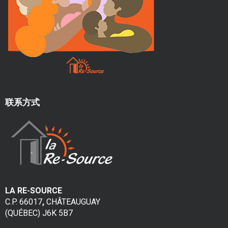
m
e
n
t
p
o
联系方式
u
r
f
e
LA RE-SOURCE
m
C.P. 66017
,
CHÂTEAUGUAY
m
(QUÉBEC) J6K 5B7