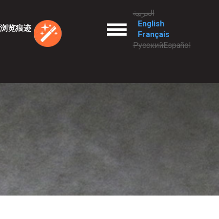
العربية
English
enu
浏览痕迹
Français
Русский
Español
观
。
知
是家庭暴力
标准
力
利？