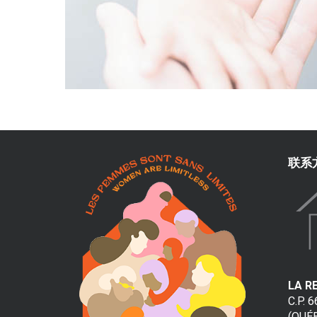
e
e
t
d
'
h
é
联系
b
e
r
g
LA R
e
C.P. 
(QUÉ