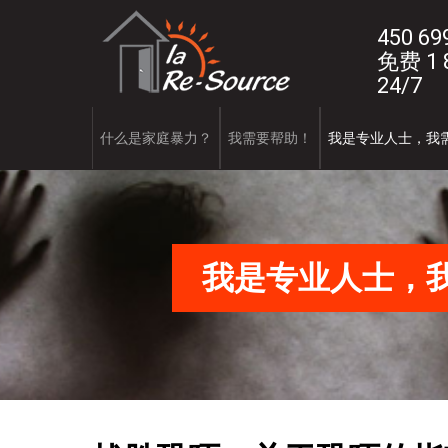
Skip
L
to
450 69
main
免费 1 8
a
content
24/7
R
e
什么是家庭暴力？
我需要帮助！
我是专业人士，我
-
S
o
我是专业人士，
u
r
c
e