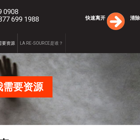
9 0908
快速离开
清除
77 699 1988
关于我们
需要资源
LA RE-SOURCE是谁？
宗旨
方法/价值
历史沿革
投身社会
理事会
我们的服务
一期
二期
我需要资源
什么是家庭暴力
谬见还是真
伴侣争执还
暴力的四个
暴力的循环
暴力的形式
分手后的暴
我有哪些权
常见问题
一期
二期