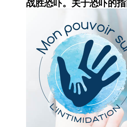
-
战胜恐吓。关于恐吓的指
M
a
i
s
o
n
d
'
a
i
d