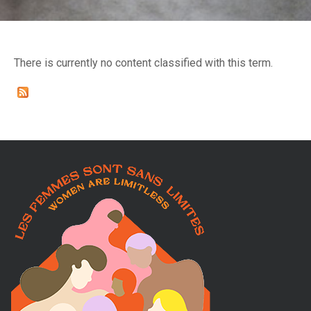
M
a
There is currently no content classified with this term.
i
s
o
n
d
'
a
i
d