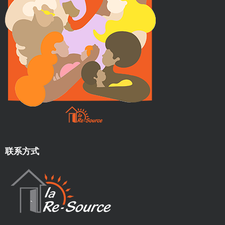
e
e
t
d
'
h
é
b
e
联系方式
r
g
e