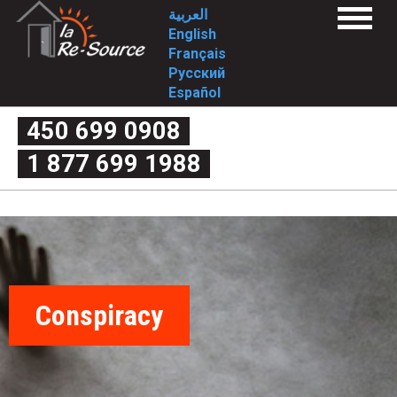
Skip
L
العربية
Menu
to
English
a
关于我们
main
Français
宗旨
content
Русский
方法/价值观
R
历史沿革
Español
投身社会
e
理事会
450 699 0908
我们的服务
一期
-
1 877 699 1988
二期
什么是家庭暴力。
S
谬见还是真知
伴侣争执还是家庭暴力
o
暴力的四个标准
暴力的循环
暴力的形式
u
分手后的暴力
我有哪些权利？
r
常见问题
一期
Conspiracy
c
二期
控诉方式
联系我们
e
Déclaration de services et procédure de traitement d
plaintes
-