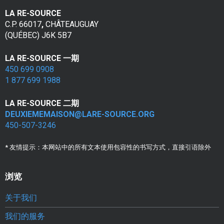
m
LA RE-SOURCE
e
C.P. 66017
,
CHÂTEAUGUAY
(QUÉBEC) J6K 5B7
n
t
LA RE-SOURCE 一期
450 699 0908
p
1 877 699 1988
o
LA RE-SOURCE 二期
u
DEUXIEMEMAISON@LARE-SOURCE.ORG
450-507-3246
r
* 友情提示：本网站中的所有文本使用包容性的书写方式，直接引语除外
f
e
浏览
m
关于我们
m
我们的服务